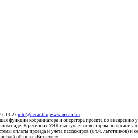
77-13-27
info@uecard.ru
www.uecard.ru
щая функции координатора и оператора проекта по внедрению у
ном виде. В регионах УЭК выступает инвестором по организаци
темы оплаты проезда и учета пассажиров (в т.ч. льготников) и
овской области «Вездеход»